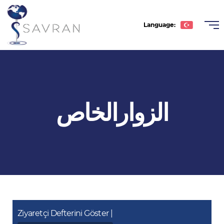
Language:
Türkçe
English
Deutsche
الزوارالخاص
Română
عربى
Español
Ziyaretçi Defterini Göster |