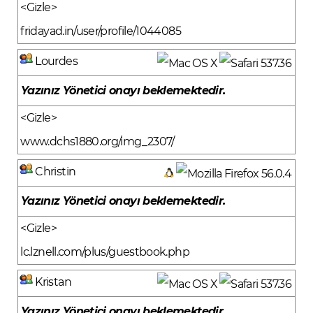
<Gizle>
fridayad.in/user/profile/1044085
Lourdes
Yazınız Yönetici onayı beklemektedir.
<Gizle>
www.dchs1880.org/img_2307/
Christin
Yazınız Yönetici onayı beklemektedir.
<Gizle>
lc.lznell.com/plus/guestbook.php
Kristan
Yazınız Yönetici onayı beklemektedir.