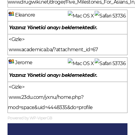
www.drugwiki.net/droger/Five_Milestones_For_Asians_I
Eleanore
Yazınız Yönetici onayı beklemektedir.
<Gizle>
www.academica.ba/?attachment_id=67
Jerome
Yazınız Yönetici onayı beklemektedir.
<Gizle>
www.23du.com/yxnu/home.php?
mod=space&uid=4448335&do=profile
Powered by WP-ViperGB