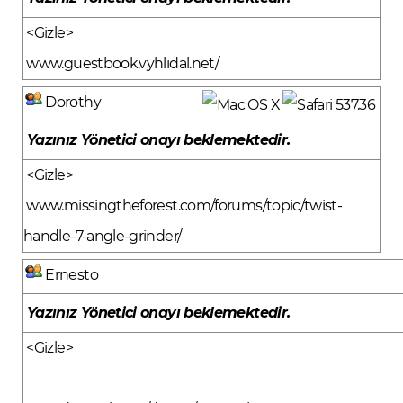
<Gizle>
www.guestbook.vyhlidal.net/
Dorothy
Yazınız Yönetici onayı beklemektedir.
<Gizle>
www.missingtheforest.com/forums/topic/twist-
handle-7-angle-grinder/
Ernesto
Yazınız Yönetici onayı beklemektedir.
<Gizle>