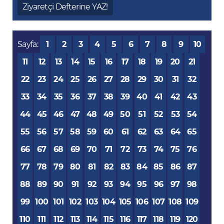
Ziyaretçi Defterine YAZ!
Sayfa:
1
2
3
4
5
6
7
8
9
10
11
12
13
14
15
16
17
18
19
20
21
22
23
24
25
26
27
28
29
30
31
32
33
34
35
36
37
38
39
40
41
42
43
44
45
46
47
48
49
50
51
52
53
54
55
56
57
58
59
60
61
62
63
64
65
66
67
68
69
70
71
72
73
74
75
76
77
78
79
80
81
82
83
84
85
86
87
88
89
90
91
92
93
94
95
96
97
98
99
100
101
102
103
104
105
106
107
108
109
110
111
112
113
114
115
116
117
118
119
120