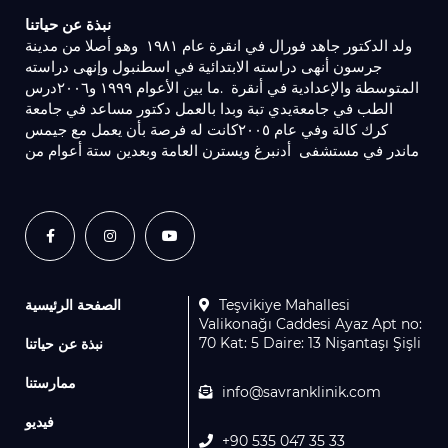
نبذة عن حياتنا
ولد الدكتور جاهد فورال في انقرة عام ١٩٨١ ‏وهو أصلا من مدينة
جرسون أنهى دراسته الابتدائية في اسطنبول وإنهى دراسته
المتوسطة والإعدادية في أنقرة ‏.ما بين الأعوام ١٩٩٩ و٢٠٠٦درس
الطب في جامعةيدي تبة وبدا بالعمل دكتور مساعد في جامعة
كرك كالة ‏وفي عام ٢٠٠٥كانت له فرصة بأن يعمل مع ‏جيمس
ماندر في مستشفى ‏أدنبرغ ويسترن العامة ‏وبعدين ستة أعوام من
الصفحة الرئيسية
Teşvikiye Mahallesi
Valikonağı Caddesi Ayaz Apt no:
70 Kat: 5 Daire: 13 Nişantaşı Şişli
نبذة عن حياتنا
ممارستنا
info@savranklinik.com
فيديو
+90 535 047 35 33