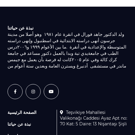
نبذة عن حياتنا
ولد الدكتور جاهد فورال في انقرة عام ١٩٨١ ‏وهو أصلا من مدينة
جرسون أنهى دراسته الابتدائية في اسطنبول وإنهى دراسته
المتوسطة والإعدادية في أنقرة ‏.ما بين الأعوام ١٩٩٩ و٢٠٠٦درس
الطب في جامعةيدي تبة وبدا بالعمل دكتور مساعد في جامعة
كرك كالة ‏وفي عام ٢٠٠٥كانت له فرصة بأن يعمل مع ‏جيمس
ماندر في مستشفى ‏أدنبرغ ويسترن العامة ‏وبعدين ستة أعوام من
الصفحة الرئيسية
Teşvikiye Mahallesi
Valikonağı Caddesi Ayaz Apt no:
70 Kat: 5 Daire: 13 Nişantaşı Şişli
نبذة عن حياتنا