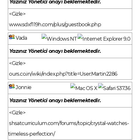
Yazınız Yönetici onayı beklemektedir.
<Gizle>
www.sdxf119h.com/plus/guestbook.php
Vada
Yazınız Yönetici onayı beklemektedir.
<Gizle>
ours.co.in/wiki/index.php?title=User:Martin2286
Jonnie
Yazınız Yönetici onayı beklemektedir.
<Gizle>
shsatcurriculum.com/forums/topic/crystal-watches-
timeless-perfection/