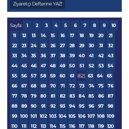
Ziyaretçi Defterine YAZ!
Sayfa:
1
2
3
4
5
6
7
8
9
10
11
12
13
14
15
16
17
18
19
20
21
22
23
24
25
26
27
28
29
30
31
32
33
34
35
36
37
38
39
40
41
42
43
44
45
46
47
48
49
50
51
52
53
54
55
56
57
58
59
60
61
(62)
63
64
65
66
67
68
69
70
71
72
73
74
75
76
77
78
79
80
81
82
83
84
85
86
87
88
89
90
91
92
93
94
95
96
97
98
99
100
101
102
103
104
105
106
107
108
109
110
111
112
113
114
115
116
117
118
119
120