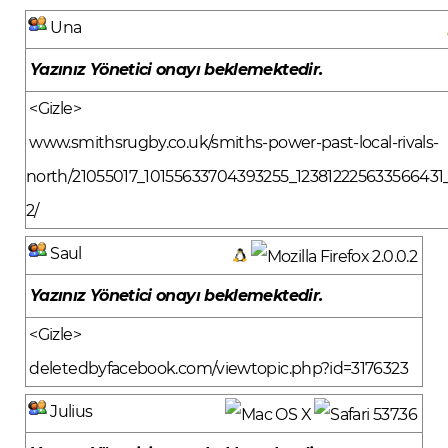
Una
Yazınız Yönetici onayı beklemektedir.
<Gizle>
www.smithsrugby.co.uk/smiths-power-past-local-rivals-
north/21055017_10155633704393255_123812225633566431
2/
Saul
Yazınız Yönetici onayı beklemektedir.
<Gizle>
deletedbyfacebook.com/viewtopic.php?id=3176323
Julius