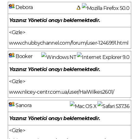
Debora
Yazınız Yönetici onayı beklemektedir.
<Gizle>
www.chubbychannel.com/forum/user-1246991.html
Booker
Yazınız Yönetici onayı beklemektedir.
<Gizle>
www.nlicey-centr.com.ua/user/HaiWilkes2601/
Sanora
Yazınız Yönetici onayı beklemektedir.
<Gizle>