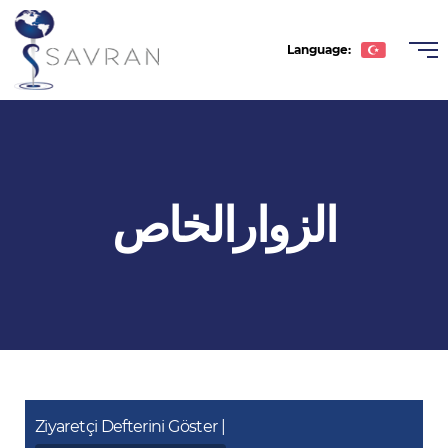
Language:
Türkçe
English
Deutsche
الزوارالخاص
Română
عربى
Español
Ziyaretçi Defterini Göster |