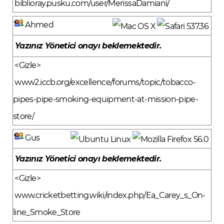
biblioray.pusku.com/user/MerissaDamiani/
Ahmed
Yazınız Yönetici onayı beklemektedir.
<Gizle>
www2.iccb.org/excellence/forums/topic/tobacco-
pipes-pipe-smoking-equipment-at-mission-pipe-
store/
Gus
Yazınız Yönetici onayı beklemektedir.
<Gizle>
www.cricketbetting.wiki/index.php/Ea_Carey_s_On-
line_Smoke_Store