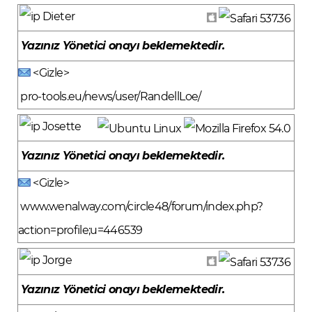
Dieter
Yazınız Yönetici onayı beklemektedir.
<Gizle>
pro-tools.eu/news/user/RandellLoe/
Josette
Yazınız Yönetici onayı beklemektedir.
<Gizle>
www.wenalway.com/circle48/forum/index.php?
action=profile;u=446539
Jorge
Yazınız Yönetici onayı beklemektedir.