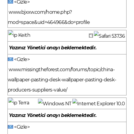
<Gizle>
www.bjxxw.com/home.php?
mod=space&uid=464966&do=profile
Keith
Yazınız Yönetici onayı beklemektedir.
<Gizle>
www.missingtheforest.com/forums/topic/china-
wallpaper-pasting-desk-wallpaper-pasting-desk-
producers-suppliers-value/
Terra
Yazınız Yönetici onayı beklemektedir.
<Gizle>