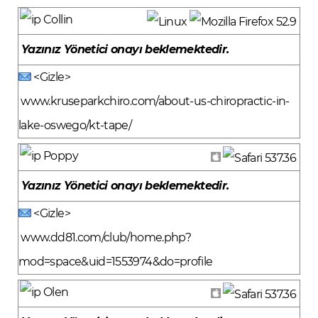
Collin
Yazınız Yönetici onayı beklemektedir.
<Gizle>
www.kruseparkchiro.com/about-us-chiropractic-in-
lake-oswego/kt-tape/
Poppy
Yazınız Yönetici onayı beklemektedir.
<Gizle>
www.dd81.com/club/home.php?
mod=space&uid=1553974&do=profile
Olen