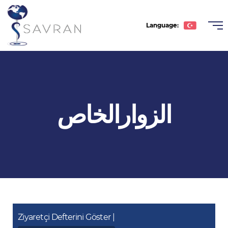
Language:
Türkçe
English
Deutsche
الزوارالخاص
Română
عربى
Español
Ziyaretçi Defterini Göster |