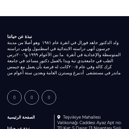
نبذة عن حياتنا
ولد الدكتور جاهد فورال في انقرة عام ١٩٨١ ‏وهو أصلا من مدينة
جرسون أنهى دراسته الابتدائية في اسطنبول وإنهى دراسته
المتوسطة والإعدادية في أنقرة ‏.ما بين الأعوام ١٩٩٩ و٢٠٠٦درس
الطب في جامعةيدي تبة وبدا بالعمل دكتور مساعد في جامعة
كرك كالة ‏وفي عام ٢٠٠٥كانت له فرصة بأن يعمل مع ‏جيمس
ماندر في مستشفى ‏أدنبرغ ويسترن العامة ‏وبعدين ستة أعوام من
الصفحة الرئيسية
Teşvikiye Mahallesi
Valikonağı Caddesi Ayaz Apt no:
70 Kat: 5 Daire: 13 Nişantaşı Şişli
نبذة عن حياتنا