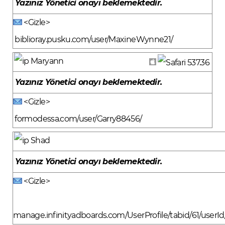
Yazınız Yönetici onayı beklemektedir.
<Gizle>
biblioray.pusku.com/user/MaxineWynne21/
Maryann
Yazınız Yönetici onayı beklemektedir.
<Gizle>
formodessa.com/user/Garry88456/
Shad
Yazınız Yönetici onayı beklemektedir.
<Gizle>
manage.infinityadboards.com/UserProfile/tabid/61/userId