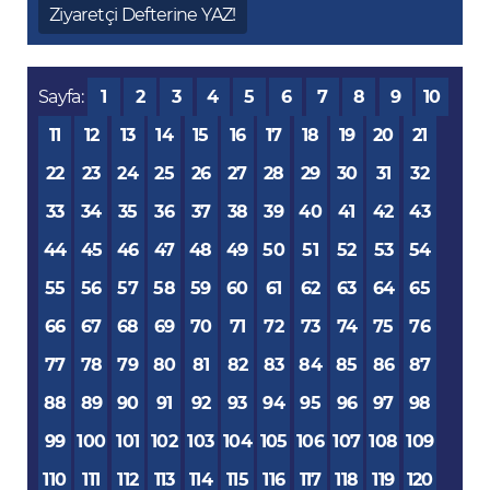
Ziyaretçi Defterine YAZ!
Sayfa:
1
2
3
4
5
6
7
8
9
10
11
12
13
14
15
16
17
18
19
20
21
22
23
24
25
26
27
28
29
30
31
32
33
34
35
36
37
38
39
40
41
42
43
44
45
46
47
48
49
50
51
52
53
54
55
56
57
58
59
60
61
62
63
64
65
66
67
68
69
70
71
72
73
74
75
76
77
78
79
80
81
82
83
84
85
86
87
88
89
90
91
92
93
94
95
96
97
98
99
100
101
102
103
104
105
106
107
108
109
110
111
112
113
114
115
116
117
118
119
120